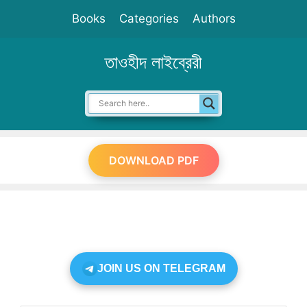
Skip
Books
Categories
Authors
to
content
তাওহীদ লাইব্রেরী
DOWNLOAD PDF
JOIN US ON TELEGRAM