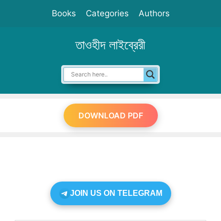
Skip
Books
Categories
Authors
to
content
তাওহীদ লাইব্রেরী
DOWNLOAD PDF
JOIN US ON TELEGRAM