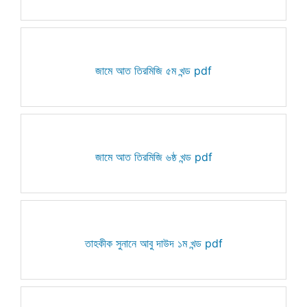
জামে আত তিরমিজি ৫ম খন্ড pdf
জামে আত তিরমিজি ৬ষ্ঠ খন্ড pdf
তাহকীক সুনানে আবু দাউদ ১ম খন্ড pdf