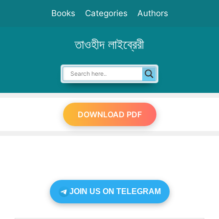
Skip
Books
Categories
Authors
to
content
তাওহীদ লাইব্রেরী
DOWNLOAD PDF
JOIN US ON TELEGRAM