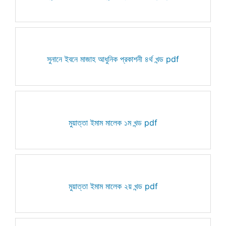
সুনানে ইবনে মাজাহ আধুনিক প্রকাশনী ৪র্থ খন্ড pdf
মুয়াত্তা ইমাম মালেক ১ম খন্ড pdf
মুয়াত্তা ইমাম মালেক ২য় খন্ড pdf