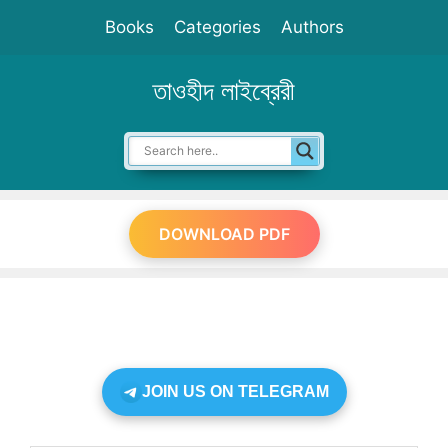
Skip
Books
Categories
Authors
to
content
তাওহীদ লাইব্রেরী
DOWNLOAD PDF
JOIN US ON TELEGRAM