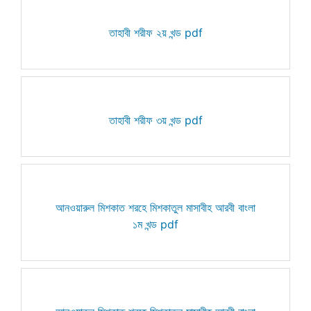
তাহাবী শরীফ ২য় খন্ড pdf
তাহাবী শরীফ ৩য় খন্ড pdf
আনওয়ারুল মিশকাত শরহে মিশকাতুল মাসাবীহ আরবী বাংলা
১ম খন্ড pdf