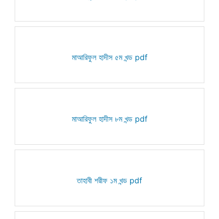
মাআরিফুল হাদীস ৫ম খন্ড pdf
মাআরিফুল হাদীস ৮ম খন্ড pdf
তাহাবী শরীফ ১ম খন্ড pdf