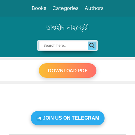
Skip
Books
Categories
Authors
to
content
তাওহীদ লাইব্রেরী
DOWNLOAD PDF
JOIN US ON TELEGRAM