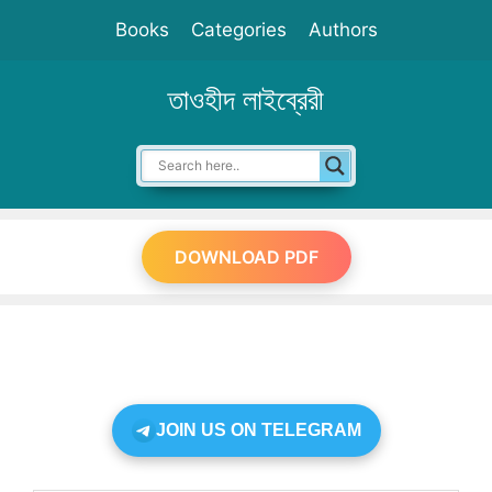
Skip
Books
Categories
Authors
to
content
তাওহীদ লাইব্রেরী
DOWNLOAD PDF
JOIN US ON TELEGRAM