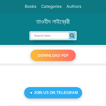
Skip
Books
Categories
Authors
to
content
তাওহীদ লাইব্রেরী
DOWNLOAD PDF
JOIN US ON TELEGRAM