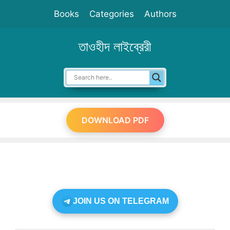
Skip
Books
Categories
Authors
to
content
তাওহীদ লাইব্রেরী
DOWNLOAD PDF
JOIN US ON TELEGRAM