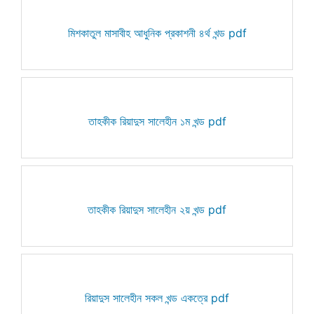
মিশকাতুল মাসাবীহ আধুনিক প্রকাশনী ৪র্থ খন্ড pdf
তাহকীক রিয়াদুস সালেহীন ১ম খন্ড pdf
তাহকীক রিয়াদুস সালেহীন ২য় খন্ড pdf
রিয়াদুস সালেহীন সকল খন্ড একত্রে pdf