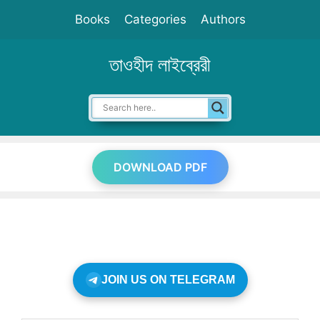
Skip
Books
Categories
Authors
to
content
তাওহীদ লাইব্রেরী
DOWNLOAD PDF
JOIN US ON TELEGRAM