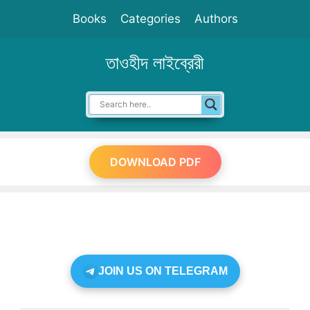
Skip
Books
Categories
Authors
to
content
তাওহীদ লাইব্রেরী
DOWNLOAD PDF
JOIN US ON TELEGRAM