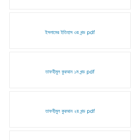
ইসলামের ইতিহাস ৩য় খন্ড pdf
তাফহীমুল কুরআন ১ম খন্ড pdf
তাফহীমুল কুরআন ২য় খন্ড pdf