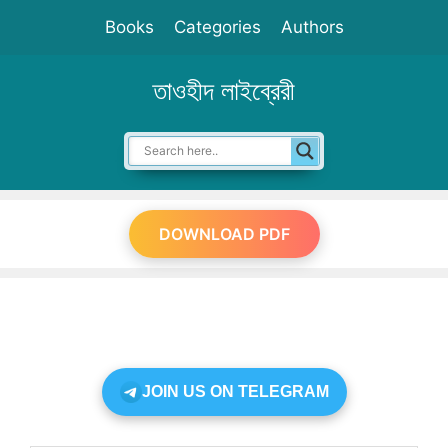
Skip
Books
Categories
Authors
to
content
তাওহীদ লাইব্রেরী
DOWNLOAD PDF
JOIN US ON TELEGRAM