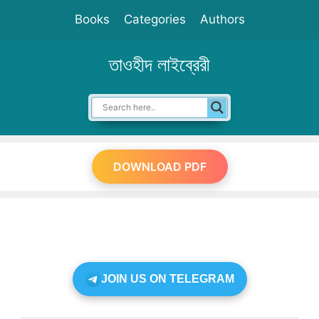
Skip
Books
Categories
Authors
to
content
তাওহীদ লাইব্রেরী
DOWNLOAD PDF
JOIN US ON TELEGRAM