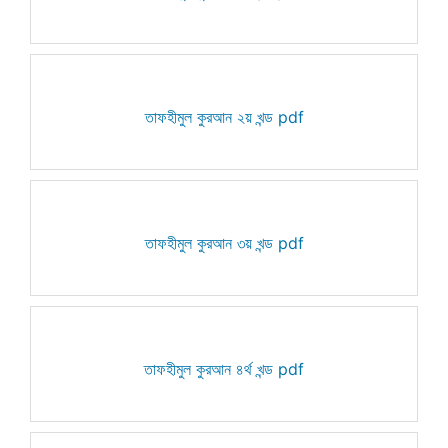
তাফহীমুল কুরআন ২য় খন্ড pdf
তাফহীমুল কুরআন ৩য় খন্ড pdf
তাফহীমুল কুরআন ৪র্থ খন্ড pdf