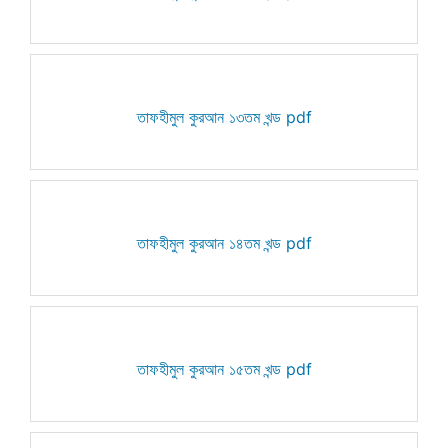
তাফহীমুল কুরআন ১৩তম খন্ড pdf
তাফহীমুল কুরআন ১৪তম খন্ড pdf
তাফহীমুল কুরআন ১৫তম খন্ড pdf