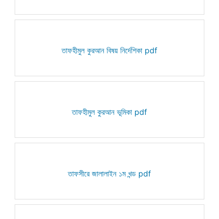
তাফহীমুল কুরআন বিষয় নির্দেশিকা pdf
তাফহীমুল কুরআন ভূমিকা pdf
তাফসীরে জালালাইন ১ম খন্ড pdf