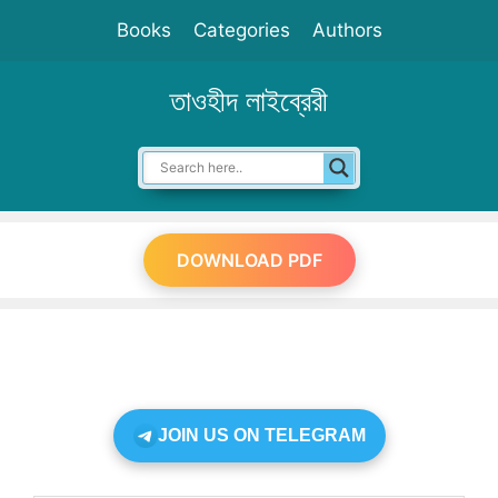
Skip
Books
Categories
Authors
to
content
তাওহীদ লাইব্রেরী
DOWNLOAD PDF
JOIN US ON TELEGRAM