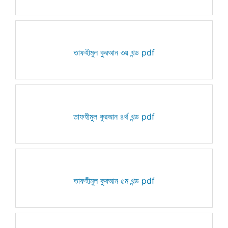
তাফহীমুল কুরআন ৩য় খন্ড pdf
তাফহীমুল কুরআন ৪র্থ খন্ড pdf
তাফহীমুল কুরআন ৫ম খন্ড pdf