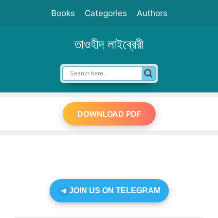
Skip
Books
Categories
Authors
to
content
তাওহীদ লাইব্রেরী
DOWNLOAD PDF
JOIN US ON TELEGRAM