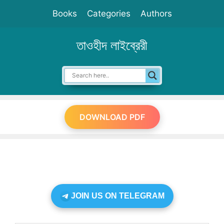
Skip
Books
Categories
Authors
to
content
তাওহীদ লাইব্রেরী
DOWNLOAD PDF
JOIN US ON TELEGRAM