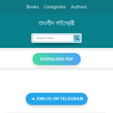
Skip
Books
Categories
Authors
to
content
তাওহীদ লাইব্রেরী
DOWNLOAD PDF
JOIN US ON TELEGRAM