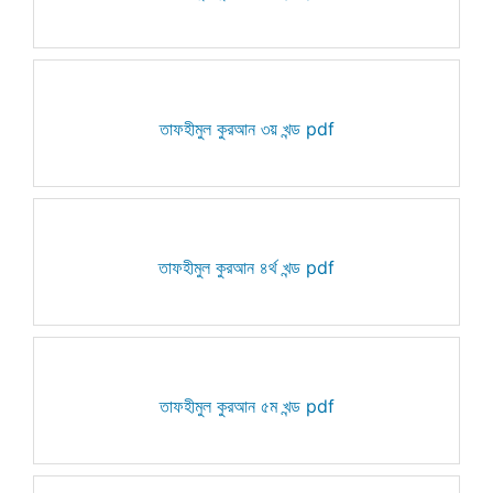
তাফহীমুল কুরআন ৩য় খন্ড pdf
তাফহীমুল কুরআন ৪র্থ খন্ড pdf
তাফহীমুল কুরআন ৫ম খন্ড pdf