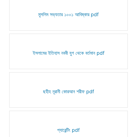
মুসলিম সভ্যতার ১০০১ আবিষ্কার pdf
ইসলামের ইতিহাস নববী যুগ থেকে বর্তমান pdf
ছহীহ নূরানী কোরআন শরীফ pdf
প্যারেন্টিং pdf