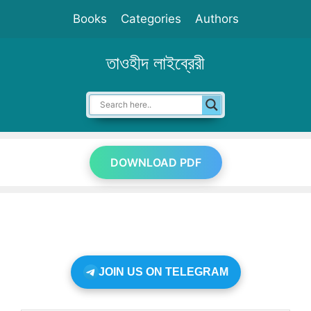
Skip
Books
Categories
Authors
to
content
তাওহীদ লাইব্রেরী
DOWNLOAD PDF
JOIN US ON TELEGRAM