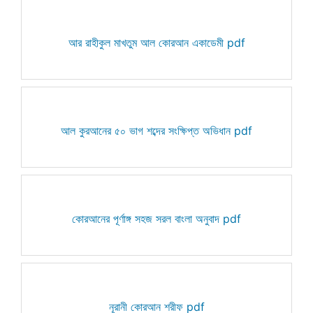
আর রাহীকুল মাখতুম আল কোরআন একাডেমী pdf
আল কুরআনের ৫০ ভাগ শব্দের সংক্ষিপ্ত অভিধান pdf
কোরআনের পূর্ণাঙ্গ সহজ সরল বাংলা অনুবাদ pdf
নূরানী কোরআন শরীফ pdf