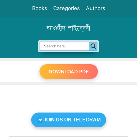
Skip
Books
Categories
Authors
to
content
তাওহীদ লাইব্রেরী
DOWNLOAD PDF
JOIN US ON TELEGRAM