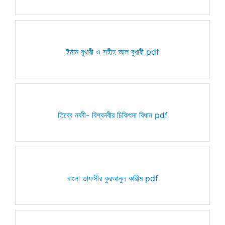
ইমাম বুখারী ও সহীহ আল বুখারী pdf
তিব্বে নববী- বিশ্বনবীর চিকিৎসা বিধান pdf
বাংলা তাফসীর কুরআনুল কারীম pdf