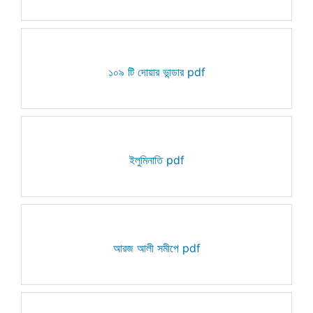
১০৯ টি দোয়ার ভান্ডার pdf
ইলুমিনাতি pdf
আরজ আলী সমীপে pdf