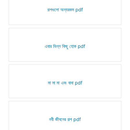
গল্পগুলো অন্যরকম pdf
এবার ভিন্ন কিছু হোক pdf
মা মা মা এবং বাবা pdf
নবী জীবনের গল্প pdf