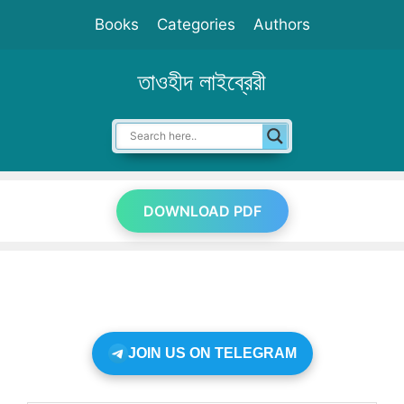
Skip
Books
Categories
Authors
to
content
তাওহীদ লাইব্রেরী
DOWNLOAD PDF
JOIN US ON TELEGRAM