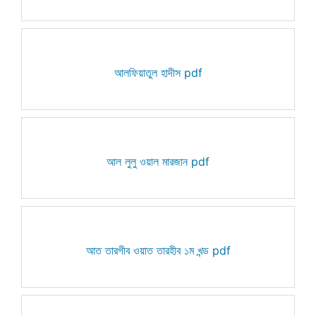
আলফিয়াতুল হাদীস pdf
আল লুলু ওয়াল মারজান pdf
আত তারগীব ওয়াত তারহীব ১ম খন্ড pdf