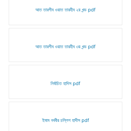
আত তারগীব ওয়াত তারহীব ২য় খন্ড pdf
আত তারগীব ওয়াত তারহীব ৩য় খন্ড pdf
নির্বাচিত হাদিস pdf
ইমাম নববীর চল্লিশ হাদীস pdf