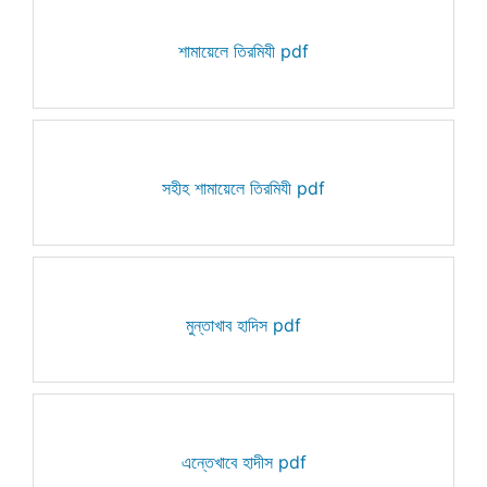
শামায়েলে তিরমিযী pdf
সহীহ শামায়েলে তিরমিযী pdf
মুন্তাখাব হাদিস pdf
এন্তেখাবে হাদীস pdf