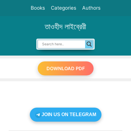
Skip
Books
Categories
Authors
to
content
তাওহীদ লাইব্রেরী
DOWNLOAD PDF
JOIN US ON TELEGRAM