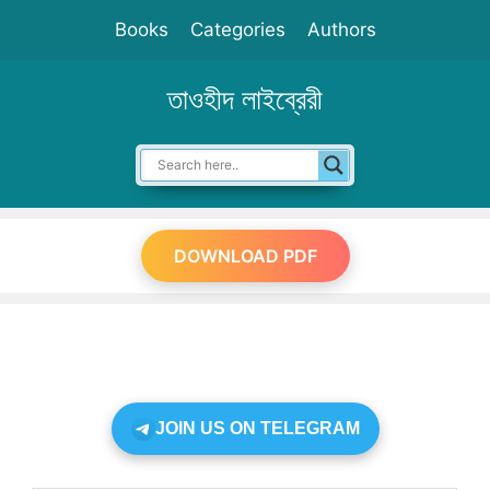
Skip
Books
Categories
Authors
to
content
তাওহীদ লাইব্রেরী
DOWNLOAD PDF
JOIN US ON TELEGRAM