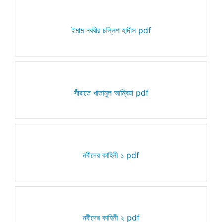
ইমাম নববীর চল্লিশ হাদীস pdf
সীরাতে খাতামুল আম্বিয়া pdf
নবীদের কাহিনী ১ pdf
নবীদের কাহিনী ২ pdf