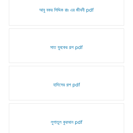
আবু বকর সিদ্দিক রাঃ এর জীবনী pdf
সাত যুবকের গল্প pdf
হাদিসের গল্প pdf
লুগাতুল কুরআন pdf