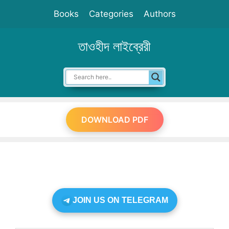
Skip
Books
Categories
Authors
to
content
তাওহীদ লাইব্রেরী
DOWNLOAD PDF
JOIN US ON TELEGRAM