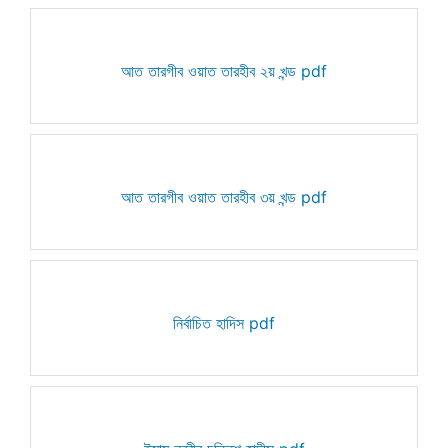
আত তারগীব ওয়াত তারহীব ২য় খন্ড pdf
আত তারগীব ওয়াত তারহীব ৩য় খন্ড pdf
নির্বাচিত হাদিস pdf