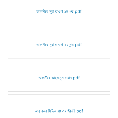
তাফসীরে সূরা তাওবা ১ম খন্ড pdf
তাফসীরে সূরা তাওবা ২য় খন্ড pdf
তাফসীরে আহসানুল বায়ান pdf
আবু বকর সিদ্দিক রাঃ এর জীবনী pdf