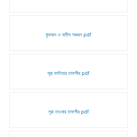
কুরআন ও হাদীস সঞ্চয়ন pdf
সূরা ফাতিহার তাফসীর pdf
সূরা তাওবার তাফসীর pdf