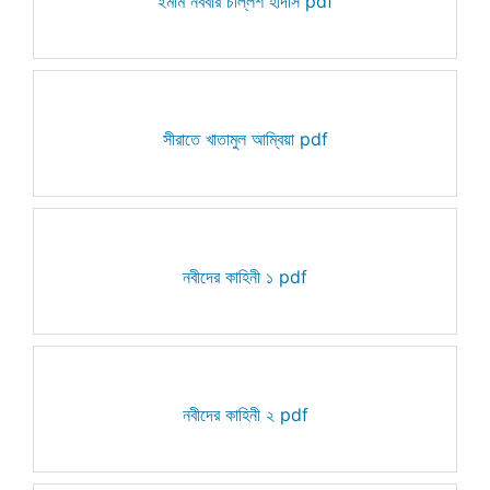
ইমাম নববীর চল্লিশ হাদীস pdf
সীরাতে খাতামুল আম্বিয়া pdf
নবীদের কাহিনী ১ pdf
নবীদের কাহিনী ২ pdf