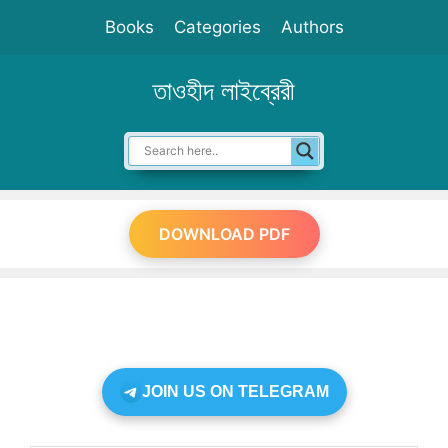
Skip
Books
Categories
Authors
to
content
তাওহীদ লাইব্রেরী
DOWNLOAD PDF
JOIN US ON TELEGRAM