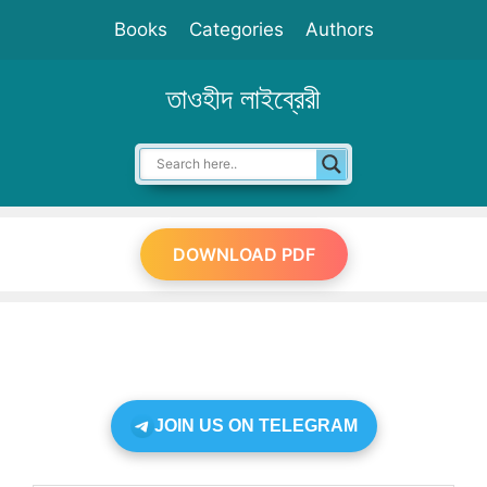
Skip
Books
Categories
Authors
to
content
তাওহীদ লাইব্রেরী
DOWNLOAD PDF
JOIN US ON TELEGRAM