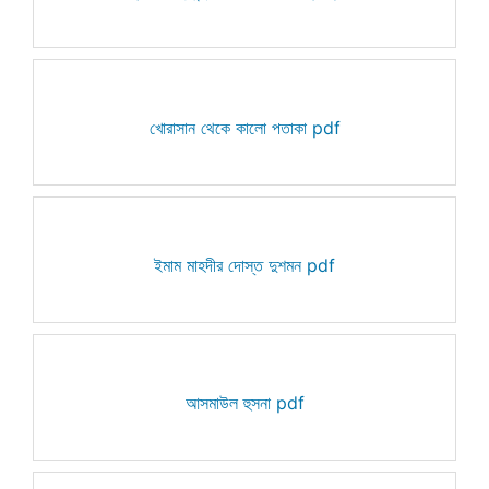
খোরাসান থেকে কালো পতাকা pdf
ইমাম মাহদীর দোস্ত দুশমন pdf
আসমাউল হুসনা pdf