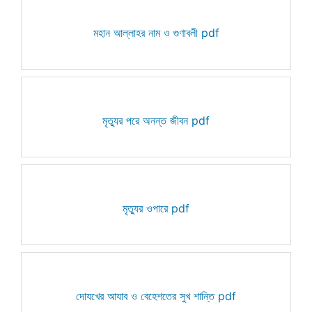
মহান আল্লাহর নাম ও গুণাবলী pdf
মৃত্যুর পরে অনন্ত জীবন pdf
মৃত্যুর ওপারে pdf
দোযখের আযাব ও বেহেশতের সুখ শান্তি pdf