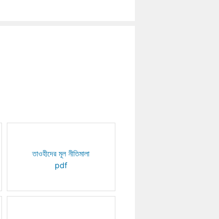
তাওহীদের মূল নীতিমালা
pdf