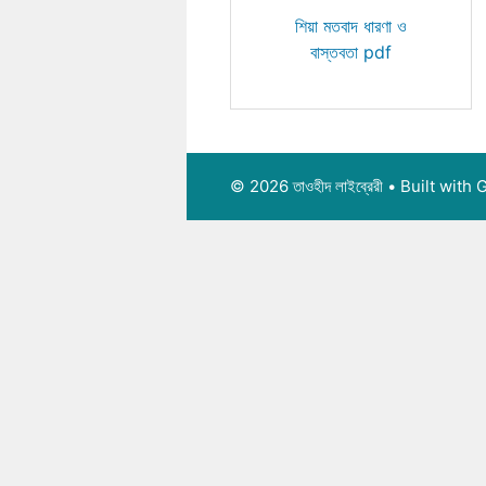
শিয়া মতবাদ ধারণা ও
বাস্তবতা pdf
© 2026 তাওহীদ লাইব্রেরী
• Built with
G