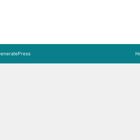
eneratePress
H