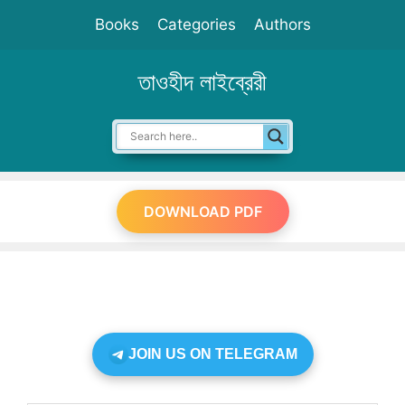
Skip
Books
Categories
Authors
to
content
তাওহীদ লাইব্রেরী
DOWNLOAD PDF
JOIN US ON TELEGRAM