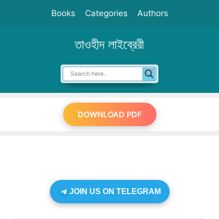
Skip
Books
Categories
Authors
to
content
তাওহীদ লাইব্রেরী
DOWNLOAD PDF
JOIN US ON TELEGRAM