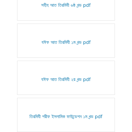
সহীহ আত তিরমিযী ৬ষ্ঠ খন্ড pdf
যঈফ আত তিরমিযী ১ম খন্ড pdf
যঈফ আত তিরমিযী ২য় খন্ড pdf
তিরমিযী শরীফ ইসলামিক ফাউন্ডেশন ১ম খন্ড pdf