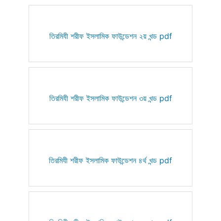
তিরমিযী শরীফ ইসলামিক ফাউন্ডেশন ২য় খন্ড pdf
তিরমিযী শরীফ ইসলামিক ফাউন্ডেশন ৩য় খন্ড pdf
তিরমিযী শরীফ ইসলামিক ফাউন্ডেশন ৪র্থ খন্ড pdf