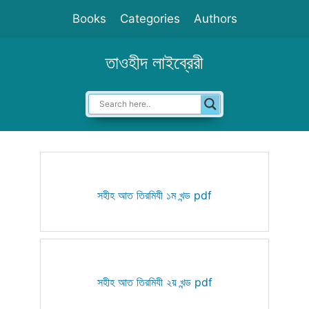
Skip
Books
Categories
Authors
to
content
তাওহীদ লাইব্রেরী
সহীহ আত তিরমিযী ১ম খন্ড pdf
সহীহ আত তিরমিযী ২য় খন্ড pdf