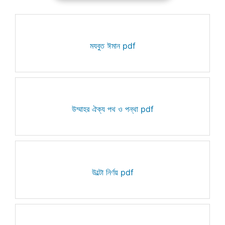
মযবুত ঈমান pdf
উম্মাহর ঐক্য পথ ও পন্থা pdf
উল্টো নির্ণয় pdf