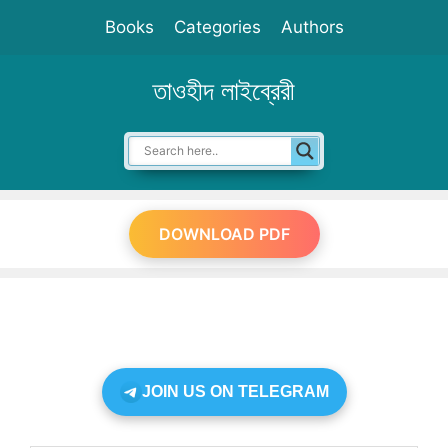
Skip
Books
Categories
Authors
to
content
তাওহীদ লাইব্রেরী
DOWNLOAD PDF
JOIN US ON TELEGRAM