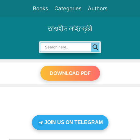
Skip
Books
Categories
Authors
to
content
তাওহীদ লাইব্রেরী
DOWNLOAD PDF
JOIN US ON TELEGRAM