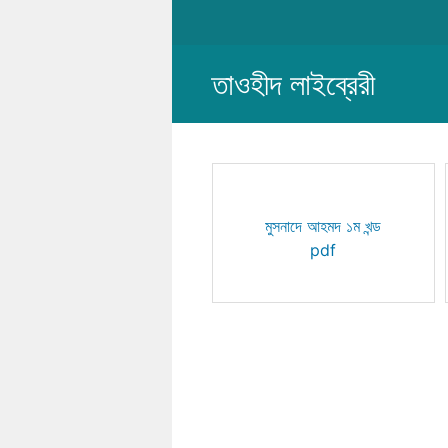
Skip
to
content
তাওহীদ লাইব্রেরী
মুসনাদে আহমদ ১ম খন্ড
pdf