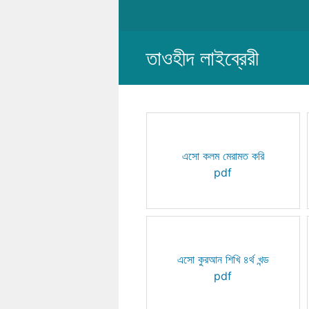
Skip
to
content
তাওহীদ লাইব্রেরী
এসো কলম মেরামত করি
pdf
এসো কুরআন শিখি ৪র্থ খন্ড
pdf