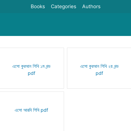
Books
Categories
Authors
এসো কুরআন শিখি ১ম খন্ড
এসো কুরআন শিখি ২য় খন্ড
pdf
pdf
এসো আরবি শিখি pdf