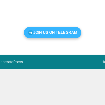
JOIN US ON TELEGRAM
eneratePress
H