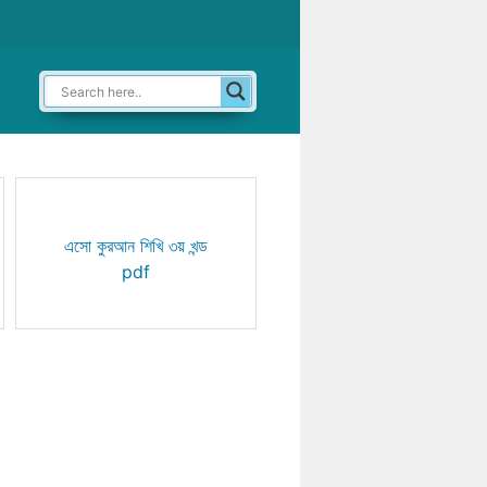
এসো কুরআন শিখি ৩য় খন্ড
pdf