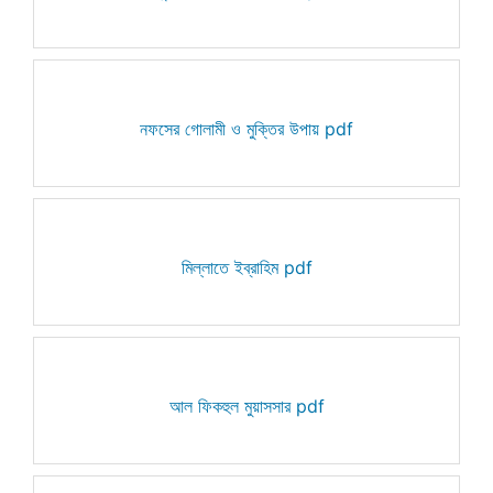
নফসের গোলামী ও মুক্তির উপায় pdf
মিল্লাতে ইব্রাহিম pdf
আল ফিকহুল মুয়াসসার pdf