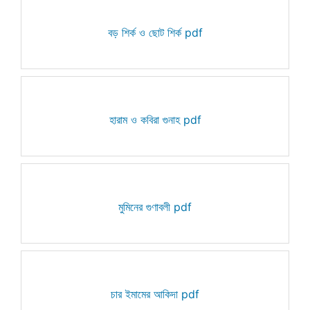
বড় শির্ক ও ছোট শির্ক pdf
হারাম ও কবিরা গুনাহ pdf
মুমিনের গুণাবলী pdf
চার ইমামের আকিদা pdf