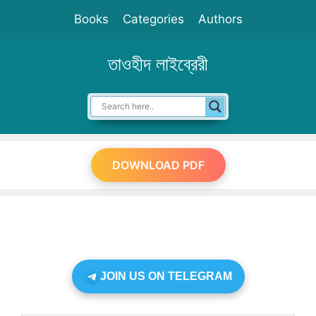
Skip
Books
Categories
Authors
to
content
তাওহীদ লাইব্রেরী
DOWNLOAD PDF
JOIN US ON TELEGRAM