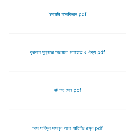
ইসলামী মনোবিজ্ঞান pdf
কুরআন সুন্নাহর আলোকে জামায়াত ও ঐক্য pdf
নট ফর সেল pdf
আস সারিমুল মাসলুল আলা শাতিমির রাসূল pdf