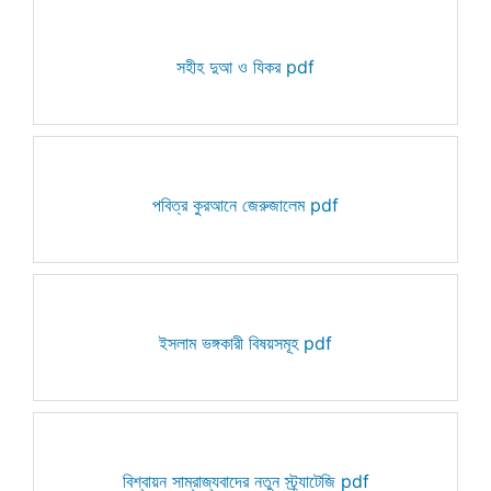
সহীহ দুআ ও যিকর pdf
পবিত্র কুরআনে জেরুজালেম pdf
ইসলাম ভঙ্গকারী বিষয়সমূহ pdf
বিশ্বায়ন সাম্রাজ্যবাদের নতুন স্ট্র্যাটেজি pdf