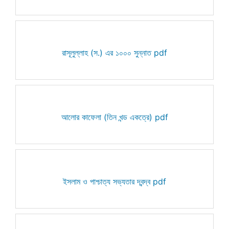
রাসূলুল্লাহ (স.) এর ১০০০ সুন্নাত pdf
আলোর কাফেলা (তিন খন্ড একত্রে) pdf
ইসলাম ও পাশ্চাত্য সভ্যতার দ্বন্দ্ব pdf