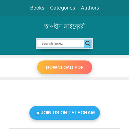
Skip
Books
Categories
Authors
to
content
তাওহীদ লাইব্রেরী
DOWNLOAD PDF
JOIN US ON TELEGRAM