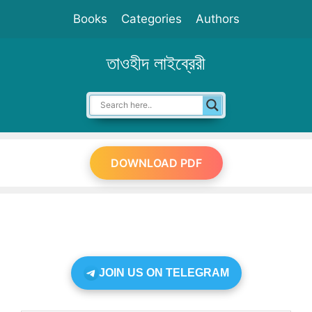
Skip
Books
Categories
Authors
to
content
তাওহীদ লাইব্রেরী
DOWNLOAD PDF
JOIN US ON TELEGRAM