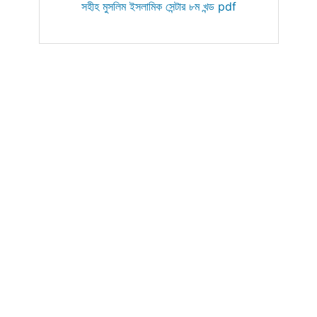
সহীহ মুসলিম ইসলামিক সেন্টার ৮ম খন্ড pdf