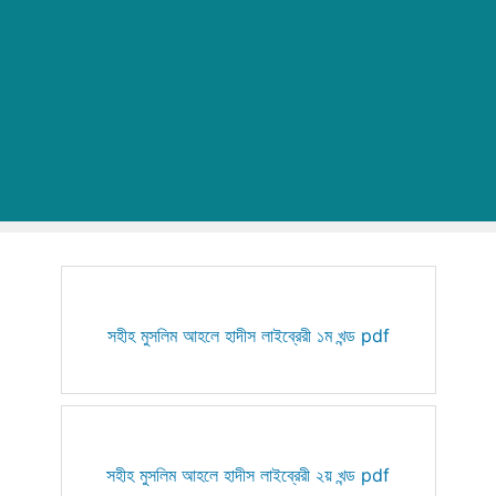
সহীহ মুসলিম আহলে হাদীস লাইব্রেরী ১ম খন্ড pdf
সহীহ মুসলিম আহলে হাদীস লাইব্রেরী ২য় খন্ড pdf