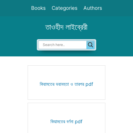
Skip
Books
Categories
Authors
to
content
তাওহীদ লাইব্রেরী
কিয়ামতের ভয়াবহতা ও তারপর pdf
কিয়ামতের বর্ণনা pdf