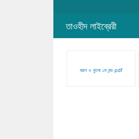
Skip
to
content
তাওহীদ লাইব্রেরী
বয়ান ও খুতবা ১ম খন্ড pdf