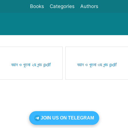
Books
Categories
Authors
বয়ান ও খুতবা ২য় খন্ড pdf
বয়ান ও খুতবা ৩য় খন্ড pdf
JOIN US ON TELEGRAM