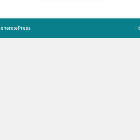
eneratePress
H