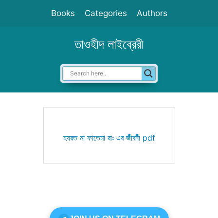
Skip
Books
Categories
Authors
to
content
তাওহীদ লাইব্রেরী
হযরত মা ফাতেমা রাঃ এর জীবনী pdf