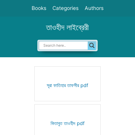
Skip
Books
Categories
Authors
to
content
তাওহীদ লাইব্রেরী
সূরা ফাতিহার তাফসীর pdf
কিতাবুত তাওহীদ pdf