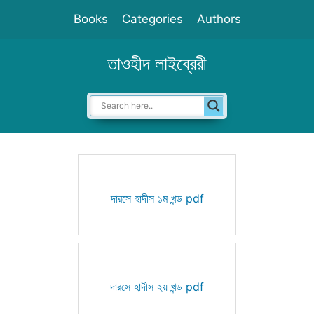
Skip
Books
Categories
Authors
to
content
তাওহীদ লাইব্রেরী
দারসে হাদীস ১ম খন্ড pdf
দারসে হাদীস ২য় খন্ড pdf