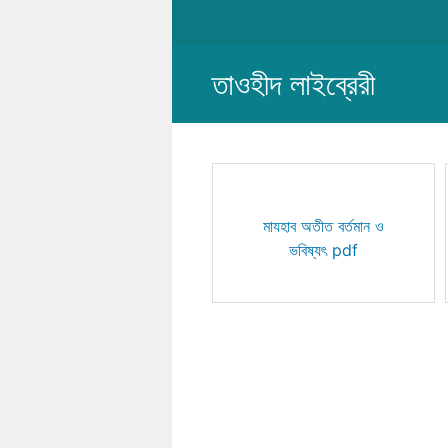
Skip
to
content
তাওহীদ লাইব্রেরী
মাযহাব অতীত বর্তমান ও
ভবিষ্যৎ pdf