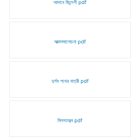
আদাবে জিন্দেগী pdf
আত্মসমালোচনা pdf
দুর্গম পথের যাত্রী pdf
মিলনতত্ত্ব pdf